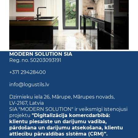
MODERN SOLUTION SIA
Reg. no
. 50203093191
+371 29428400
info@logustils.lv
Dzirnieku iela 26,
Mārupe, Mārupes novads,
LV-2167,
Latvia
SIA "MODERN SOLUTION" ir veiksmīgi īstenojusi
projektu
"Digitalizācija komercdarbībā:
klientu piesaiste un darījumu vadība,
pārdošana un darījumu atsekošana, klientu
attiecību pārvaldības sistēma (CRM)”.