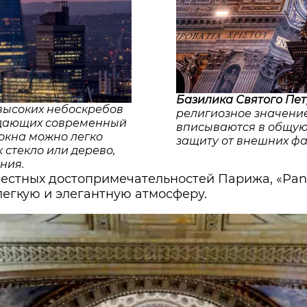
Базилика Святого Пе
 высоких небоскребов
религиозное значени
оздающих современный
вписываются в общую
окна можно легко
защиту от внешних фа
стекло или дерево,
ния.
вестных достопримечательностей Парижа, «Pant
егкую и элегантную атмосферу.