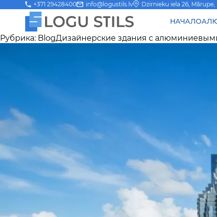
Dzirnieku iela 26, Mārupe,
+371 29428400
info@logustils.lv
НАЧАЛО
АЛЮ
Рубрика:
Blog
Дизайнерские здания с алюминиевым