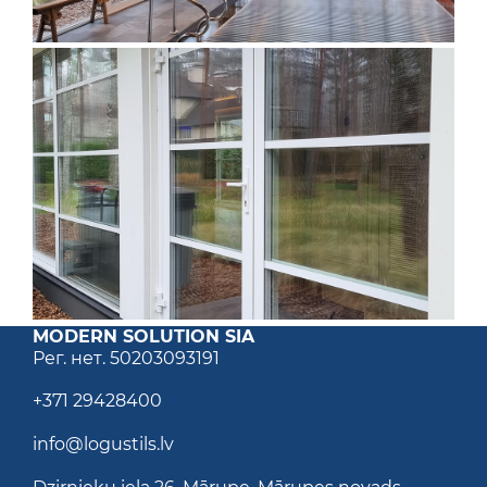
MODERN SOLUTION SIA
Рег. нет
. 50203093191
+371 29428400
info@logustils.lv