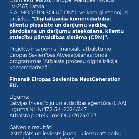
Dzirnieku iela 26,
Mārupe, Mārupes novads,
LV-2167,
Latvia
SIA "MODERN SOLUTION" ir veiksmīgi īstenojusi
projektu
"Digitalizācija komercdarbībā:
klientu piesaiste un darījumu vadība,
pārdošana un darījumu atsekošana, klientu
attiecību pārvaldības sistēma (CRM)”.
Projekts ir saņēmis finansiālu atbalstu no
Eiropas Savienības Atveseļošanas fonda
programmas “Atbalsts procesu digitalizācijai
komercdarbībā”.
Finansē Eiropas Savienība NextGeneration
EU.
Līgums:
Latvijas Investīciju un attīstības aģentūra (LIAA)
Līguma Nr. Nr.17.2-5-L-2024/647
Atbalsta pieteikums DIGI/2024/1123
Galvenie rezultāti:
Izstrādāts un ieviests jauns - klientu attiecību