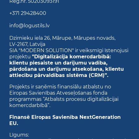
Reģ.nr. 50203093191
+371 29428400
info@logustils.lv
Dzirnieku iela 26,
Mārupe, Mārupes novads,
LV-2167,
Latvija
SIA "MODERN SOLUTION" ir veiksmīgi īstenojusi
projektu
"Digitalizācija komercdarbībā:
klientu piesaiste un darījumu vadība,
pārdošana un darījumu atsekošana, klientu
attiecību pārvaldības sistēma (CRM)”.
Projekts ir saņēmis finansiālu atbalstu no
Eiropas Savienības Atveseļošanas fonda
programmas “Atbalsts procesu digitalizācijai
komercdarbībā”.
Finansē Eiropas Savienība NextGeneration
EU.
Līgums: