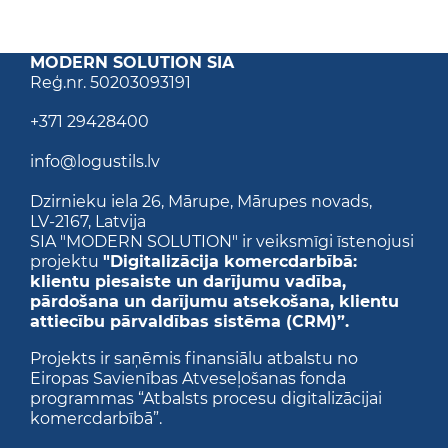
MODERN SOLUTION SIA
Reģ.nr. 50203093191
+371 29428400
info@logustils.lv
Dzirnieku iela 26,
Mārupe, Mārupes novads,
LV-2167,
Latvija
SIA "MODERN SOLUTION" ir veiksmīgi īstenojusi
projektu
"Digitalizācija komercdarbībā:
klientu piesaiste un darījumu vadība,
pārdošana un darījumu atsekošana, klientu
attiecību pārvaldības sistēma (CRM)”.
Projekts ir saņēmis finansiālu atbalstu no
Eiropas Savienības Atveseļošanas fonda
programmas “Atbalsts procesu digitalizācijai
komercdarbībā”.